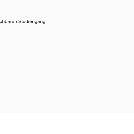
eichbaren Studiengang
 einem modernen Arbeitsumfeld sammeln? Dann freuen