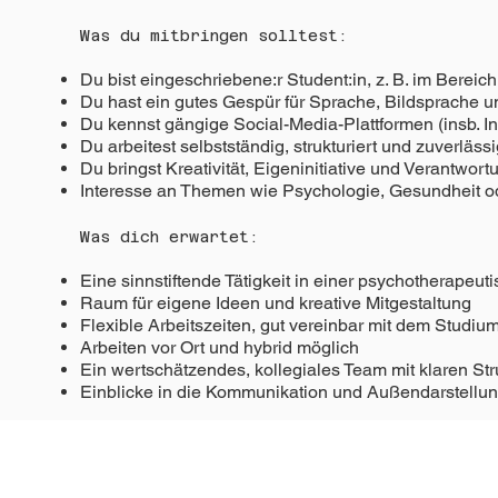
Was du mitbringen solltest:
Du bist eingeschriebene:r Student:in, z. B. im Bere
Du hast ein gutes Gespür für Sprache, Bildsprache un
Du kennst gängige Social-Media-Plattformen (insb. In
Du arbeitest selbstständig, strukturiert und zuverlässi
Du bringst Kreativität, Eigeninitiative und Verantwor
Interesse an Themen wie Psychologie, Gesundheit oder
Was dich erwartet:
Eine sinnstiftende Tätigkeit in einer psychotherapeut
Raum für eigene Ideen und kreative Mitgestaltung
Flexible Arbeitszeiten, gut vereinbar mit dem Studiu
Arbeiten vor Ort und hybrid möglich
Ein wertschätzendes, kollegiales Team mit klaren Str
Einblicke in die Kommunikation und Außendarstellu
Neugierig geworden?
Du interessierst dich für Social Media, Content un