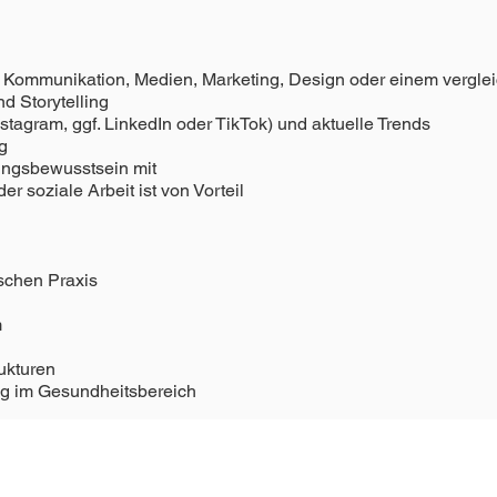
ich Kommunikation, Medien, Marketing, Design oder einem vergl
d Storytelling
stagram, ggf. LinkedIn oder TikTok) und aktuelle Trends
g
tungsbewusstsein mit
 soziale Arbeit ist von Vorteil
ischen Praxis
m
ukturen
ng im Gesundheitsbereich
d digitale Kommunikation und möchtest praktische Erfahrung in