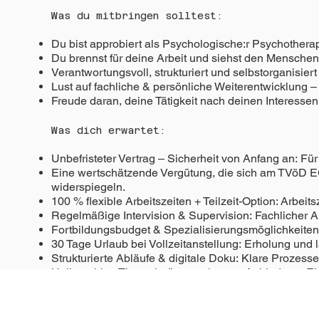
Was du mitbringen solltest:
Du bist approbiert als Psychologische:r Psychothera
Du brennst für deine Arbeit und siehst den Menschen,
Verantwortungsvoll, strukturiert und selbstorganisiert
Lust auf fachliche & persönliche Weiterentwicklung 
Freude daran, deine Tätigkeit nach deinen Interessen
Was dich erwartet:
Unbefristeter Vertrag – Sicherheit von Anfang an: Für
Eine wertschätzende Vergütung, die sich am TVöD EG 1
widerspiegeln.
100 % flexible Arbeitszeiten + Teilzeit-Option: Arbei
Regelmäßige Intervision & Supervision: Fachlicher A
Fortbildungsbudget & Spezialisierungsmöglichkeiten:
30 Tage Urlaub bei Vollzeitanstellung: Erholung und l
Strukturierte Abläufe & digitale Doku: Klare Prozesse
Helle, ruhige Therapieräume mit guter Anbindung: Ei
Weniger Bürokratie dank Office-Support: Organisatori
ÖPNV-Zuschuss, Firmenfitness & mehr Goodies: Zusät