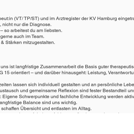
peut:in (VT/ TP/ST) und im Arztregister der KV Hamburg eingetr
 nicht nur die Diagnose.
 – so arbeitest du am liebsten.
– gerne auch im Team.
 & Stärken mitzugestalten.
 uns ist langfristige Zusammenarbeit die Basis guter therapeutis
5 orientiert – und darüber hinausgeht: Leistung, Verantwortung
tszeiten lassen sich individuell gestalten und an persönliche L
ustausch und gemeinsame Reflexion sind fester Bestandteil uns
 Eigene Schwerpunkte und fachliche Entwicklung werden aktiv 
angfristige Balance sind uns wichtig.
 schaffen Übersicht und entlasten im Alltag.
n angenehmes Arbeitsumfeld unterstützt konzentriertes therapeu
sche Abläufe werden spürbar entlastet, damit mehr Fokus auf T
zliche Angebote ergänzen den Arbeitsalltag sinnvoll